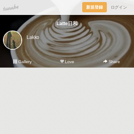
tuna.be
新規登録
ログイン
Latte日和
Lakko
Gallery
Love
Share