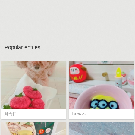
Popular entries
月命日
Latte へ