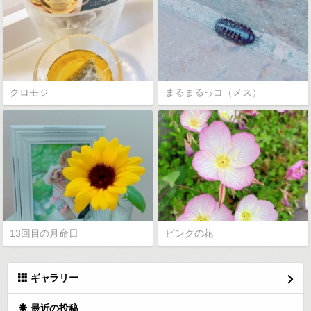
クロモジ
まるまるっコ（メス）
13回目の月命日
ピンクの花
ギャラリー
最近の投稿