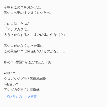
今朝もこのコを見かけた。
黒いコの巣のすぐ近くにいたの。
このコは、たぶん
「アシダカグモ」
大きさからすると、まだ幼体。かな（？）
黒いコがいなくなった事に
この茶色いコは関係しているのかな、、。
私の ”不思議“ がまた増えた（笑）
●黒いコ
クロガケジグモ / 黒崖地蜘蛛
○茶色いコ
アシダカグモ / 足高蜘蛛
#いきもの
#覚書