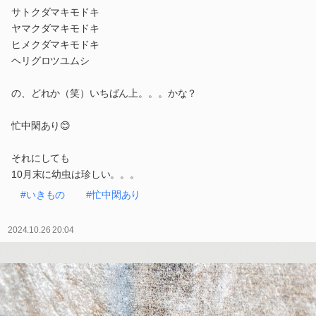
サトクダマキモドキ
ヤマクダマキモドキ
ヒメクダマキモドキ
ヘリグロツユムシ
の、どれか（笑）いちばん上。。。かな？
忙中閑あり😊
それにしても
10月末に幼虫は珍しい。。。
#いきもの
#忙中閑あり
2024.10.26 20:04