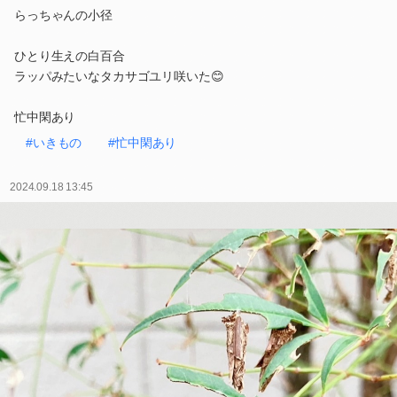
らっちゃんの小径
ひとり生えの白百合
ラッパみたいなタカサゴユリ咲いた😊
忙中閑あり
#いきもの
#忙中閑あり
2024.09.18 13:45