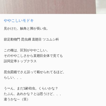
ややこしいモドキ
見かけた、触角と脚が長い虫。
節足動物門 昆虫綱 直翅目 ツユムシ科
この種は、区別がややこしい。
そのややこしさから直翅目全体で見ても
誤同定率トップクラス
昆虫図鑑でさえ誤って載せられてるほど。
らしい、、、
うーん、まだ1齢幼虫。くらいかな？
たぶん、あれかな？とは思うけど、、、
違うかな～（笑）