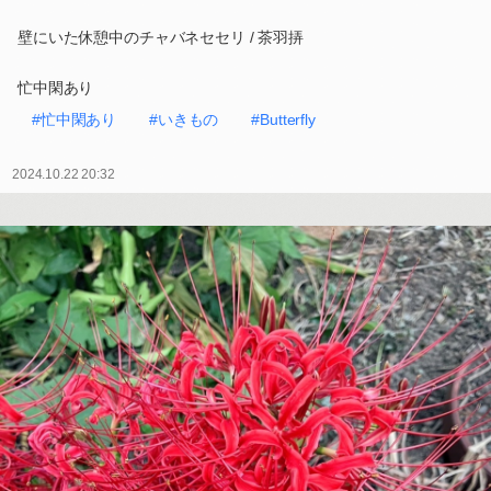
壁にいた休憩中のチャバネセセリ / 茶羽挵
忙中閑あり
#忙中閑あり
#いきもの
#Butterfly
2024.10.22 20:32