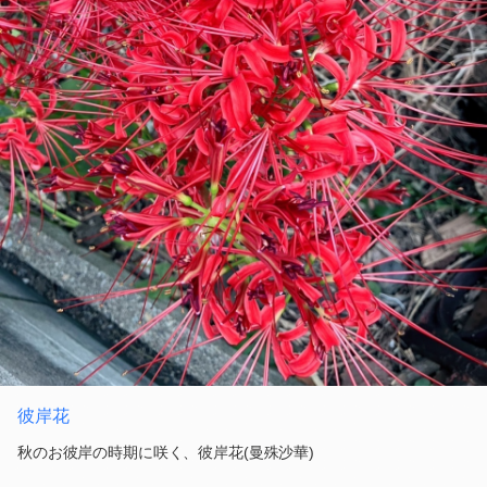
彼岸花
秋のお彼岸の時期に咲く、彼岸花(曼殊沙華)