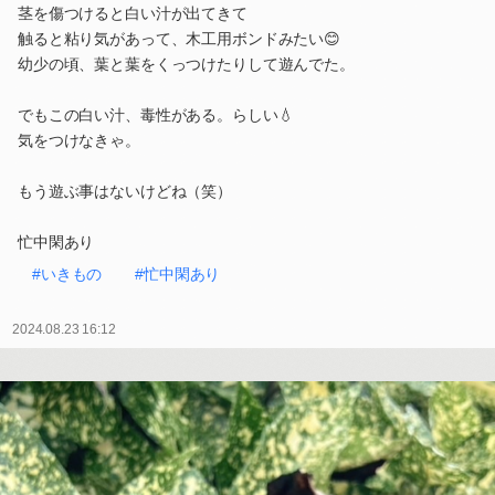
茎を傷つけると白い汁が出てきて
触ると粘り気があって、木工用ボンドみたい😊
幼少の頃、葉と葉をくっつけたりして遊んでた。
でもこの白い汁、毒性がある。らしい💧
気をつけなきゃ。
もう遊ぶ事はないけどね（笑）
忙中閑あり
#いきもの
#忙中閑あり
2024.08.23 16:12