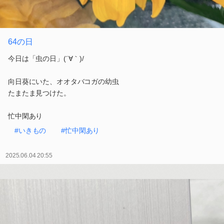
64の日
今日は「虫の日」(´∀｀)/
向日葵にいた、オオタバコガの幼虫
たまたま見つけた。
忙中閑あり
#いきもの
#忙中閑あり
2025.06.04 20:55