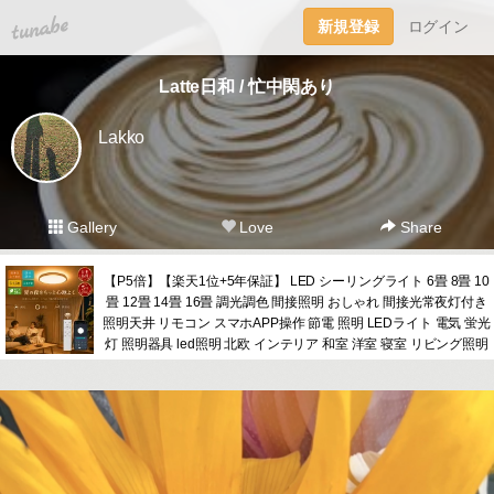
tuna.be
新規登録
ログイン
Latte日和 / 忙中閑あり
Lakko
Gallery
Love
Share
【P5倍】【楽天1位+5年保証】 LED シーリングライト 6畳 8畳 10
畳 12畳 14畳 16畳 調光調色 間接照明 おしゃれ 間接光常夜灯付き
照明天井 リモコン スマホAPP操作 節電 照明 LEDライト 電気 蛍光
灯 照明器具 led照明 北欧 インテリア 和室 洋室 寝室 リビング照明