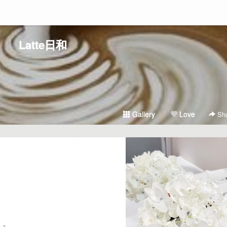
Latte日和
Gallery
Love
Sha