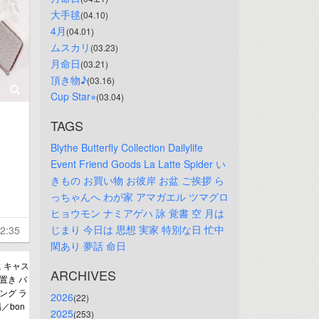
大手毬
(04.10)
4月
(04.01)
ムスカリ
(03.23)
月命日
(03.21)
頂き物♪
(03.16)
Cup Star⭐︎
(03.04)
TAGS
Blythe
Butterfly
Collection
Dailylife
Event
Friend
Goods
La
Latte
Spider
い
きもの
お買い物
お彼岸
お盆
ご挨拶
ら
っちゃんへ
わが家
アマガエル
ツマグロ
ヒョウモン
ナミアゲハ
詠
覚書
空
月は
じまり
今日は
思想
実家
特別な日
忙中
2:35
閑あり
夢話
命日
 キャス
ARCHIVES
置き バ
ング ラ
2026
(22)
／bon
2025
(253)