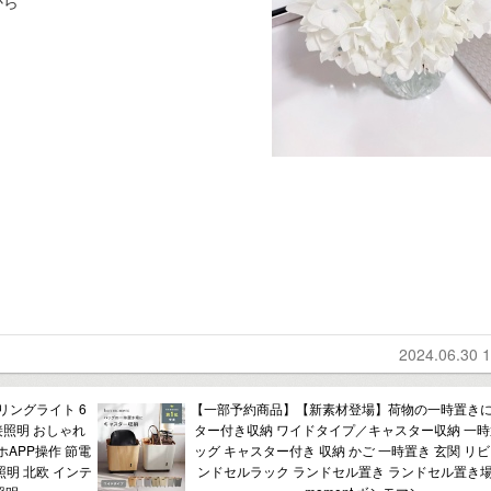
から
2024.06.30 1
ーリングライト 6
【一部予約商品】【新素材登場】荷物の一時置きに
 間接照明 おしゃれ
ター付き収納 ワイドタイプ／キャスター収納 一時
APP操作 節電
ッグ キャスター付き 収納 かご 一時置き 玄関 リビ
d照明 北欧 インテ
ンドセルラック ランドセル置き ランドセル置き場