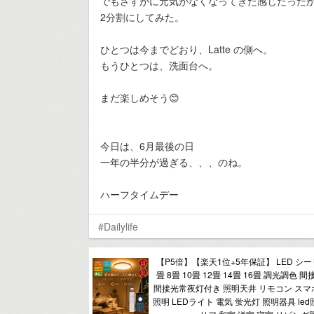
でもさすがに元気がなくなってきた感じだった
2分割にしてみた。
ひとつは今までどおり、Latte の側へ。
もうひとつは、洗面台へ。
まだ楽しめそう😊
今日は、6月最後の日
一年の半分が過ぎる、、、のね。
ハーフタイムデー
#Dailylife
【P5倍】【楽天1位+5年保証】 LED シ
畳 8畳 10畳 12畳 14畳 16畳 調光調色
間接光常夜灯付き 照明天井 リモコン スマホ
照明 LEDライト 電気 蛍光灯 照明器具 le