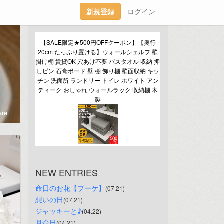
新規登録
ログイン
【SALE限定★500円OFFクーポン】【奥行
20cm たっぷり置ける】ウォールシェルフ 壁
掛け棚 賃貸OK 穴あけ不要 バスタオル 収納 押
しピン 石膏ボード 壁 棚 飾り棚 壁面収納 キッ
チン 洗面所 ランドリー トイレ ホワイト アン
ティーク おしゃれ ウォールラック 収納棚 木
製
re
NEW ENTRIES
命日のお花【ブーケ】
(07.21)
想いの日
(07.21)
ジャッキーと♪
(04.22)
月命日
(04.21)