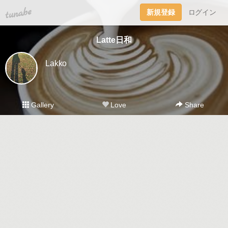
tuna.be
新規登録
ログイン
Latte日和
Lakko
Gallery
Love
Share