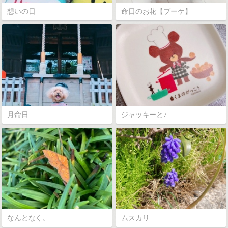
想いの日
命日のお花【ブーケ】
月命日
ジャッキーと♪
なんとなく。
ムスカリ