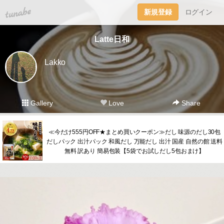
tuna.be
新規登録
ログイン
Latte日和
Lakko
Gallery
Love
Share
≪今だけ555円OFF★まとめ買いクーポン≫だし 味源のだし30包
だしパック 出汁パック 和風だし 万能だし 出汁 国産 自然の館 送料
無料 訳あり 簡易包装【5袋でお試しだし5包おまけ】