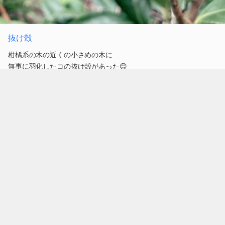
抜け殻
柑橘系の木の近くの小さめの木に
無事に羽化したコの抜け殻があった😊
真っ白なのね。
私の推し蝶の
ツマグロヒョウモンの抜け殻は
薄茶だったな😊
蛹’s も、来春無事羽化できるといいな。
蛹’s 今日も変わりなく。
ナミアゲハ
#いきもの
#Butterfly