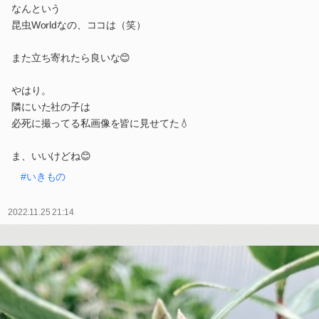
なんという
昆虫Worldなの、ココは（笑）
また立ち寄れたら良いな😊
やはり。
隣にいた社の子は
必死に撮ってる私画像を皆に見せてた💧
ま、いいけどね😊
#いきもの
2022.11.25 21:14