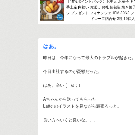
【10%ポイントバック】お中元 お菓子 ギ
手土産 内祝い お返し お礼 個包装 焼き菓
ツ プレゼント フィナンシェHFM-30N2
ドレーヌ詰合せ 2種 19個入
はあ。
昨日は、今年になって最大のトラブルが起きた
今日出社するのが憂鬱だった。
はあ。辛い (；ω；)
Aちゃんから送ってもらった
Latte のイラストを見ながら頑張ろっと。
良い方へいくと良いな。。。