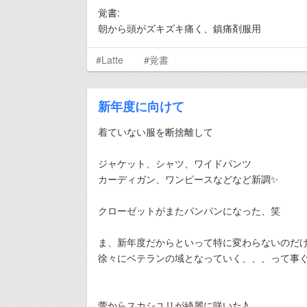
覚書:
朝から頭がズキズキ痛く、鎮痛剤服用
#Latte
#覚書
新年度に向けて
着ていない服を断捨離して
ジャケット、シャツ、ワイドパンツ
カーディガン、ワンピースなどなど新調✨
クローゼットがまたパンパンになった、笑
ま、新年度だからといって特に変わらないのだ
徐々にベテランの域となっていく、、、って事ぐら
蕾からスカシユリが綺麗に咲いた♪