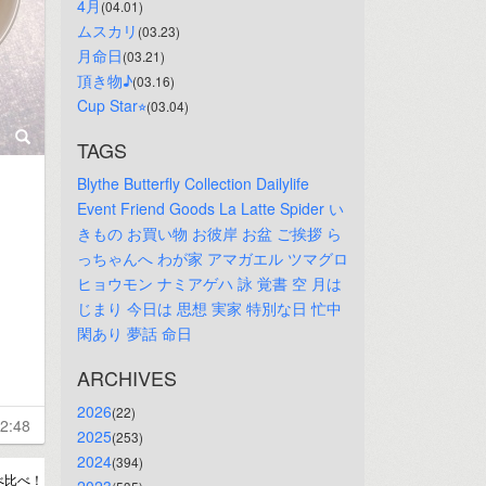
4月
(04.01)
ムスカリ
(03.23)
月命日
(03.21)
頂き物♪
(03.16)
Cup Star⭐︎
(03.04)
TAGS
Blythe
Butterfly
Collection
Dailylife
Event
Friend
Goods
La
Latte
Spider
い
きもの
お買い物
お彼岸
お盆
ご挨拶
ら
っちゃんへ
わが家
アマガエル
ツマグロ
ヒョウモン
ナミアゲハ
詠
覚書
空
月は
じまり
今日は
思想
実家
特別な日
忙中
閑あり
夢話
命日
ARCHIVES
2026
(22)
2:48
2025
(253)
2024
(394)
べ比べ！