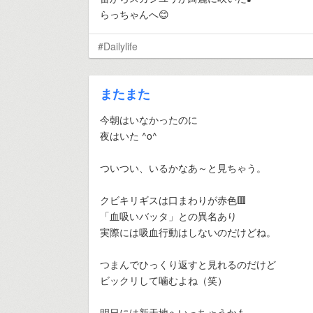
らっちゃんへ😊
#Dailylife
またまた
今朝はいなかったのに
夜はいた ^o^
ついつい、いるかなあ～と見ちゃう。
クビキリギスは口まわりが赤色🟥
「血吸いバッタ」との異名あり
実際には吸血行動はしないのだけどね。
つまんでひっくり返すと見れるのだけど
ビックリして噛むよね（笑）
明日には新天地へいっちゃうかも。。。