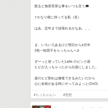
怒ると無茶苦茶な事をいつも言う🗯️
↑かなり根に持ってる私（笑）
はあ、定年まで頑張れるかなあ。。。
ま、いろいろあるけど明日から4月🌸
3色一粒団子をらっちゃんへ♪
ずーっと使っていたLatte のピンク器
ヒビが入っちゃったから白器にしました。
器のヒビ割れは修復できるみたいだから
心に余裕がある時にやってみよっと(OvO)
#らっちゃんへ
#思想