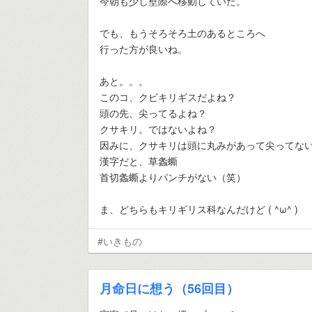
今朝も少し壁際へ移動していた。
でも、もうそろそろ土のあるところへ
行った方が良いね。
あと。。。
このコ、クビキリギスだよね？
頭の先、尖ってるよね？
クサキリ。ではないよね？
因みに、クサキリは頭に丸みがあって尖ってな
漢字だと、草螽蟖
首切螽蟖よりパンチがない（笑）
ま、どちらもキリギリス科なんだけど ( ^ω^ )
#いきもの
月命日に想う（56回目）