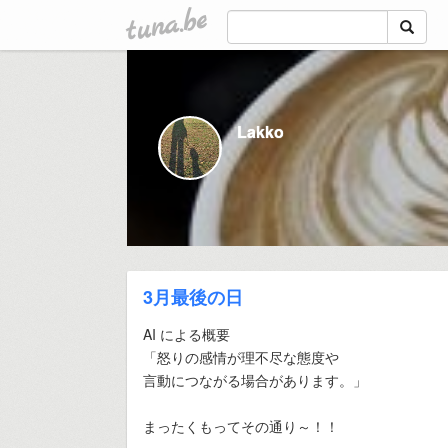
tuna.be
Lakko
3月最後の日
AI による概要
「怒りの感情が理不尽な態度や
言動につながる場合があります。」
まったくもってその通り～！！