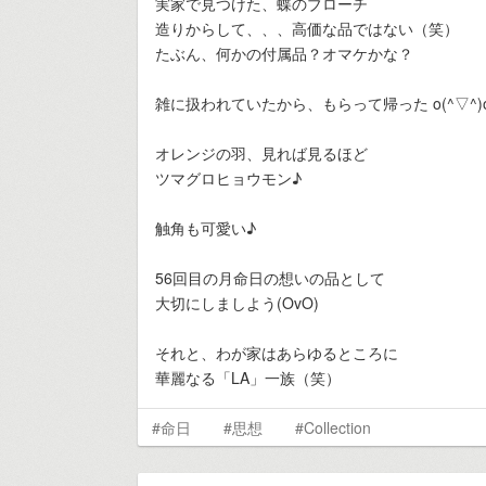
実家で見つけた、蝶のブローチ
造りからして、、、高価な品ではない（笑）
たぶん、何かの付属品？オマケかな？
雑に扱われていたから、もらって帰った o(^▽^)
オレンジの羽、見れば見るほど
ツマグロヒョウモン♪
触角も可愛い♪
56回目の月命日の想いの品として
大切にしましよう(OvO)
それと、わが家はあらゆるところに
華麗なる「LA」一族（笑）
#命日
#思想
#Collection