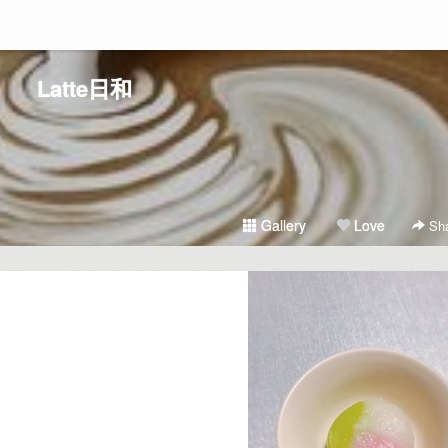
Latte日和
Gallery
Love
Sha