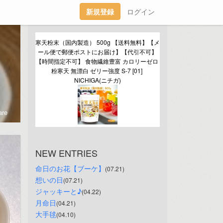
新規登録
ログイン
寒天粉末（国内製造） 500g 【送料無料】【メ
ール便で郵便ポストにお届け】【代引不可】
【時間指定不可】 食物繊維豊富 カロリーゼロ 
粉寒天 無漂白 ゼリー強度 S-7 [01] 
NICHIGA(ニチガ)
re
NEW ENTRIES
命日のお花【ブーケ】
(07.21)
想いの日
(07.21)
ジャッキーと♪
(04.22)
月命日
(04.21)
大手毬
(04.10)